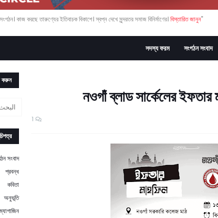
বিস্তারিত জানুন...
"নওগাঁ ব্লাড সার্কেল" একটি স্বেচ্ছাসেবী সেবামূলক সংগঠন। কাজ করছে তারুণ্যের ইতিবাচক বিকাশে। স্বপ্ন দেখে সুন্দরতর সমাজ বিনির্মাণের।
সদস্য ফরম
সংগঠন সংবাদ
ন করুন
নওগাঁ ব্লাড সার্কেলের ইফতার
1
চিপত্র
ঠন সংবাদ
প্রবন্ধ
কবিতা
অনুভূতি
ম্যাগাজিন