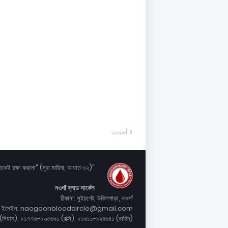
أحدث
"যদি কোন ব্যক্তি কোন মানুষের জীবন রক্ষা করে সে যেন পুরো মানবজাতিকেই রক্ষা করলো" (সূরা মায়িদা, আয়াত ৩২)
নওগাঁ ব্লাড সার্কেল
ঠিকানা: সুইচগেট, উকিলপাড়া, নওগাঁ
ইমেইল: naogaonbloodcircle@gmail.com
সিয়াম), ০১৭৭৬-০৬৩৬৯১ (রক্সি), ০১৬১১-৯২৪৬৪১ (নাহিদ)