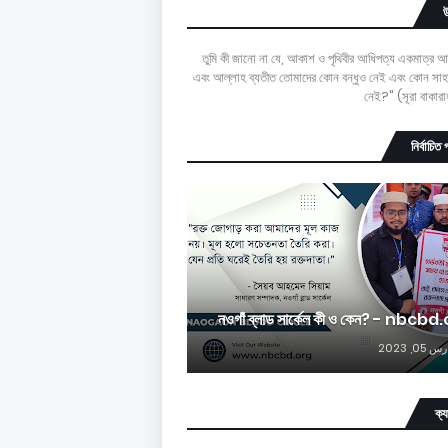
"তুমি কী জানো না যে, আকাশ ও পৃথিবীর আধিপত্য একমাত্র 
এবং আল্লাহ ব্যতীত তোমাদের কোন বন্ধুও নেই এবং কোন সাহ
নেই?" (সূরা বাকার
নির্বাচিত 
নওগাঁ ব্লাড সার্কেল কী ও কেন? - nbcbd
 05, 2023
ক্য