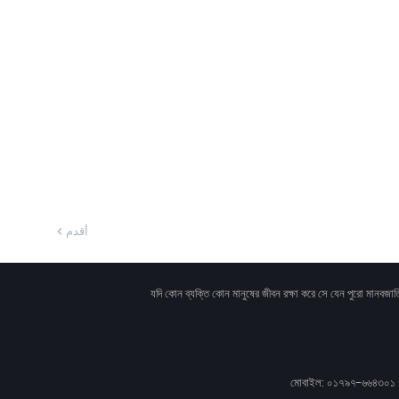
أقدم
মোবাইল: ০১৭৯৭-৬৬৪৩০১ (