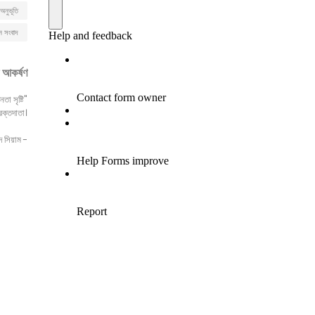
অনুভূতি
ন সংবাদ
টি আকর্ষণ
া সৃষ্টি
ক্তদাতা।"
- সৈয়ব আহমেদ সিয়াম