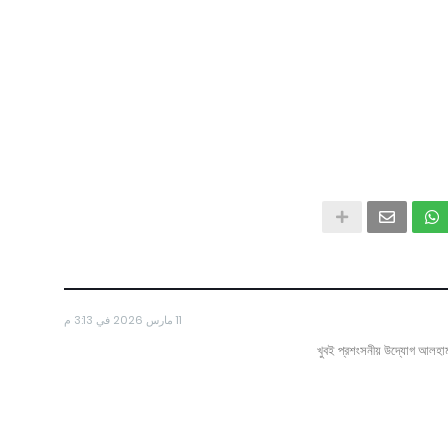
11 مارس 2026 في 3:13 م
খুবই প্রশংসনীয় উদ্যোগ আলহা