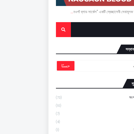
সন্ধা
সূ
সংগ
(73)
(10)
(7)
(4)
(1)