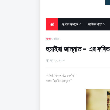
সংগঠন সম্পর্কে
সাহিত্য পাতা
হোম
কবিতা
হুমাইরা জান্নাত - এর কবিত
জুন ২১, ২০২০
কবিতা: "রক্ত দিয়ে লেখছি"
লেখা: "হুমাইরা জান্নাত"