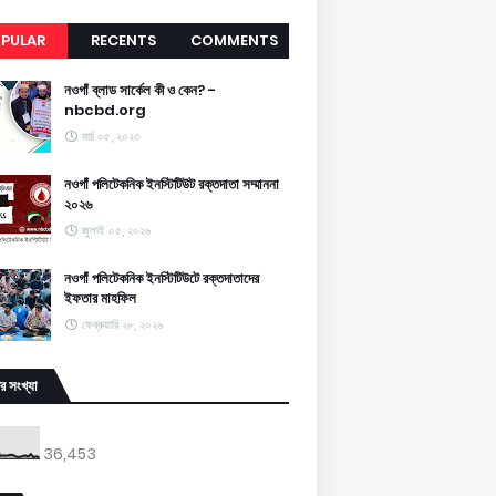
PULAR
RECENTS
COMMENTS
নওগাঁ ব্লাড সার্কেল কী ও কেন? -
nbcbd.org
মার্চ ০৫, ২০২৩
নওগাঁ পলিটেকনিক ইনস্টিটিউট রক্তদাতা সম্মাননা
২০২৬
জুলাই ০৫, ২০২৬
নওগাঁ পলিটেকনিক ইনস্টিটিউটে রক্তদাতাদের
ইফতার মাহফিল
ফেব্রুয়ারি ২৮, ২০২৬
র সংখ্যা
36,453