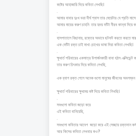
কষ্টের আহাজারি দিয়ে কবিতা লেখছি।
.
আমার বাবার দুঃখ ভরা দীর্ঘ শ্বাস তার মেয়েটার যে প্রতি ম
আমার মায়ের করুণ চাহনি তার হৃদয় ফাঁটা নীরব কান্না দিয়ে
.
হাসপাতালে বিছানায়, রক্তের অভাবে ছটফট করতে করতে মারা
এক ফোঁটা রক্ত চাই মাখা চোখের ভাষা দিয়া কবিতা লেখছি।
.
ক্ষুধার্ত পরিবারের একমাত্র উপার্জনকারী বাবা হঠাৎ এক্সিডেন
তার করুণ চিৎকার দিয়ে কবিতা লেখছি,
এক ব‍্যাগ রক্ত পেলে অনেক গুলো মানুষের জীবনের অবলম্বন
ক্ষুধার্ত পরিবারের ক্ষুধাময় কষ্ট দিয়ে কবিতা লিখছি।
.
সবগুলো কবিতা জড়ো করে
এই কবিতা বানিয়েছি,
.
সবগুলো কবিতার আবেগ জড়ো করে এই সেচ্ছায় রক্তদান কর্মস
আর কিসের কবিতা লেখবার কও?