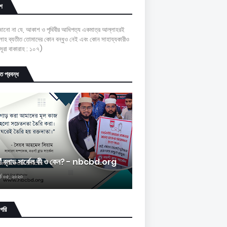
শ
 জানো না যে, আকাশ ও পৃথিবীর আধিপত্য একমাত্র আল্লাহরই
াহ ব্যতীত তোমাদের কোন বন্ধুও নেই এবং কোন সাহায্যকারীও
ূরা বাকারাহ : ১০৭)
চিত প্রবন্ধ
াঁ ব্লাড সার্কেল কী ও কেন? - nbcbd.org
র্চ ০৫, ২০২৩
াগরি