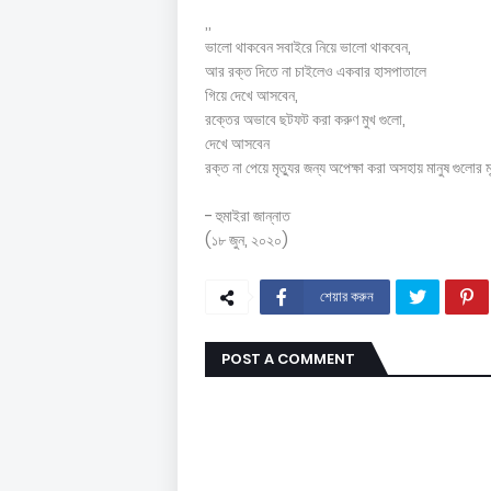
,,
ভালো থাকবেন সবাইরে নিয়ে ভালো থাকবেন,
আর রক্ত দিতে না চাইলেও একবার হাসপাতালে
গিয়ে দেখে আসবেন,
রক্তের অভাবে ছটফট করা করুণ মুখ গুলো,
দেখে আসবেন
রক্ত না পেয়ে মৃত্যুর জন্য অপেক্ষা করা অসহায় মানুষ গুলোর
- হুমাইরা জান্নাত
(১৮ জুন, ২০২০)
শেয়ার করুন
POST A COMMENT