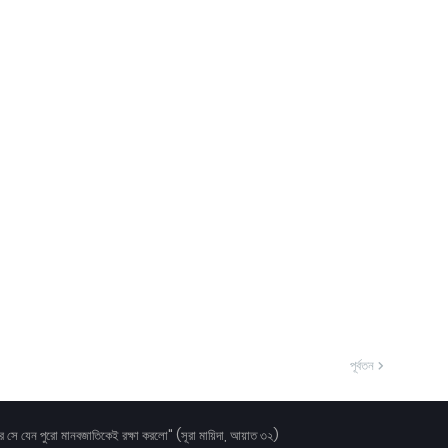
পূর্বতন
করে সে যেন পুরো মানবজাতিকেই রক্ষা করলো" (সূরা মায়িদা, আয়াত ৩২)