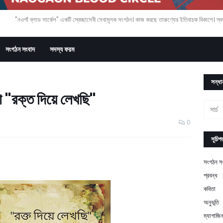
"নওগাঁ ব্লাড সার্কেল" একটি স্বেচ্ছাসেবী সেবামূলক সংগঠন। কাজ করছে তারুণ্যের ইতিবাচক বিকাশে। স্বপ্
সংগঠন সংবাদ
সদস্য ফরম
সন্ধা
া "রক্ত দিয়ে লেখছি"
0
সূচিপত
সংগঠন স
প্রবন্ধ
কবিতা
অনুভূতি
ম্যাগাজি