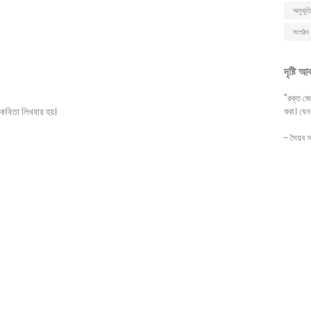
অনুভূতি
সংগঠন 
দৃষ্টি আ
"রক্ত জো
কবিতা লিখবার হয়।
করা। যেন
- সৈয়ব 