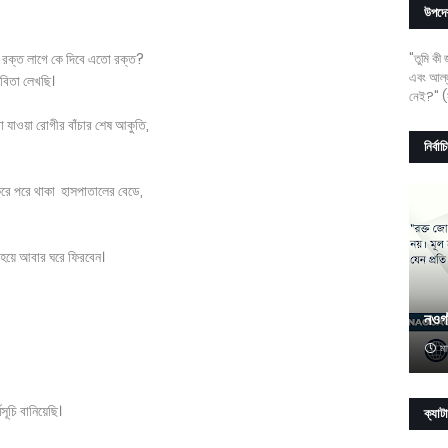
উপদে
াসে রক্ত লাগে কে দিবে এতো রক্ত?
"তুমি কী
এবং আল্ল
 কবিতা লেখছি।
নেই?" (স
 যাওয়া রোগীর বাঁচার শেষ আকুতি,
নির্বা
্ট করে পরে থাকা হাসপাতালের বেডে,
 হয়ে আবার ঘরে ফিরবেন।
নওগ
মা
ূচি বানিয়েছি।
ক্যাট