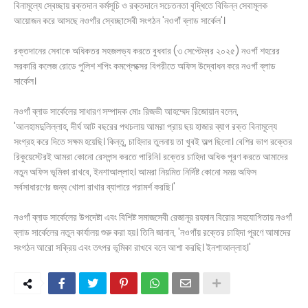
বিনামূল্যে স্বেচ্ছায় রক্তদান কর্মসূচি ও রক্তদানে সচেতনতা বৃদ্ধিতে বিভিন্ন সেবামূলক
আয়োজন করে আসছে নওগাঁর স্বেচ্ছাসেবী সংগঠন 'নওগাঁ ব্লাড সার্কেল'।
রক্তদানের সেবাকে অধিকতর সহজলভ্য করতে বুধবার (৩ সেপ্টেম্বর ২০২৫) নওগাঁ শহরের
সরকারি কলেজ রোডে পুলিশ শপিং কমপ্লেক্সের বিপরীতে অফিস উদ্বোধন করে নওগাঁ ব্লাড
সার্কেল।
নওগাঁ ব্লাড সার্কেলের সাধারণ সম্পাদক মোঃ রিজভী আহম্মেদ রিজোয়ান বলেন,
'আলহামদুলিল্লাহ, দীর্ঘ আট বছরের পথচলায় আমরা প্রায় ছয় হাজার ব্যাগ রক্ত বিনামূল্যে
সংগ্রহ করে দিতে সক্ষম হয়েছি। কিন্তু, চাহিদার তুলনায় তা খুবই অল্প ছিলো। বেশির ভাগ রক্তের
রিকুয়েস্টেরই আমরা কোনো রেসপন্স করতে পারিনি। রক্তের চাহিদা অধিক পূরণ করতে আমাদের
নতুন অফিস ভূমিকা রাখবে, ইনশাআল্লাহ। আমরা নিয়মিত নির্দিষ্ট কোনো সময় অফিস
সর্বসাধারণের জন্য খোলা রাখার ব্যাপারে পরামর্শ করছি।'
নওগাঁ ব্লাড সার্কেলের উপদেষ্টা এবং বিশিষ্ট সমাজসেবী রেজানূর রহমান বিরোর সহযোগিতায় নওগাঁ
ব্লাড সার্কেলের নতুন কার্যালয় শুরু করা হয়। তিনি জানান, 'নওগাঁয় রক্তের চাহিদা পূরণে আমাদের
সংগঠন আরো সক্রিয় এবং তৎপর ভূমিকা রাখবে বলে আশা করছি। ইনশাআল্লাহ।'