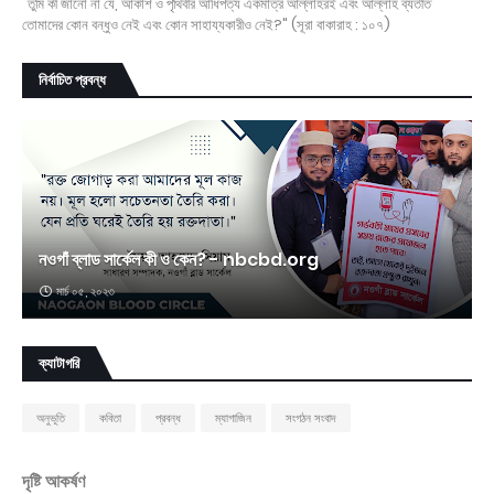
"তুমি কী জানো না যে, আকাশ ও পৃথিবীর আধিপত্য একমাত্র আল্লাহরই এবং আল্লাহ ব্যতীত
তোমাদের কোন বন্ধুও নেই এবং কোন সাহায্যকারীও নেই?" (সূরা বাকারাহ : ১০৭)
নির্বাচিত প্রবন্ধ
নওগাঁ ব্লাড সার্কেল কী ও কেন? - nbcbd.org
মার্চ ০৫, ২০২৩
ক্যাটাগরি
অনুভূতি
কবিতা
প্রবন্ধ
ম্যাগাজিন
সংগঠন সংবাদ
দৃষ্টি আকর্ষণ