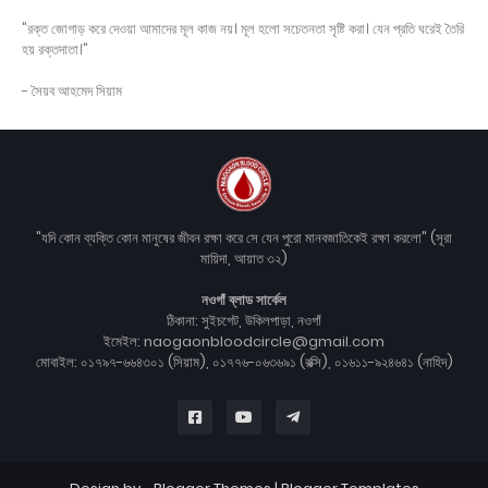
"রক্ত জোগাড় করে দেওয়া আমাদের মূল কাজ নয়। মূল হলো সচেতনতা সৃষ্টি করা। যেন প্রতি ঘরেই তৈরি
হয় রক্তদাতা।"
- সৈয়ব আহমেদ সিয়াম
"যদি কোন ব্যক্তি কোন মানুষের জীবন রক্ষা করে সে যেন পুরো মানবজাতিকেই রক্ষা করলো" (সূরা
মায়িদা, আয়াত ৩২)
নওগাঁ ব্লাড সার্কেল
ঠিকানা: সুইচগেট, উকিলপাড়া, নওগাঁ
ইমেইল: naogaonbloodcircle@gmail.com
মোবাইল: ০১৭৯৭-৬৬৪৩০১ (সিয়াম), ০১৭৭৬-০৬৩৬৯১ (রক্সি), ০১৬১১-৯২৪৬৪১ (নাহিদ)