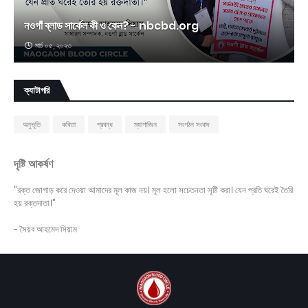
নওগাঁ ব্লাড সার্কেল কী ও কেন? - nbcbd.org
মার্চ ০৫, ২০২৩
ক্যাটাগরি
অনুভূতি
কবিতা
প্রবন্ধ
ম্যাগাজিন
সংগঠন সংবাদ
দৃষ্টি আকর্ষণ
"রক্ত জোগাড় করে দেওয়া আমাদের মূল কাজ নয়। মূল হলো সচেতনতা সৃষ্টি করা। যেন প্রতি ঘরেই তৈরি
হয় রক্তদাতা।"
- সৈয়ব আহমেদ সিয়াম