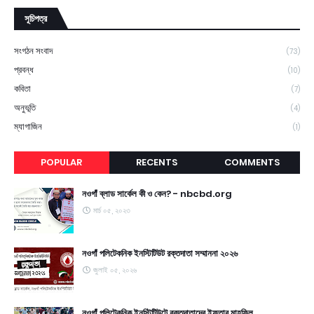
সূচিপত্র
সংগঠন সংবাদ
(73)
প্রবন্ধ
(10)
কবিতা
(7)
অনুভূতি
(4)
ম্যাগাজিন
(1)
POPULAR
RECENTS
COMMENTS
নওগাঁ ব্লাড সার্কেল কী ও কেন? - nbcbd.org
মার্চ ০৫, ২০২৩
নওগাঁ পলিটেকনিক ইনস্টিটিউট রক্তদাতা সম্মাননা ২০২৬
জুলাই ০৫, ২০২৬
নওগাঁ পলিটেকনিক ইনস্টিটিউটে রক্তদাতাদের ইফতার মাহফিল