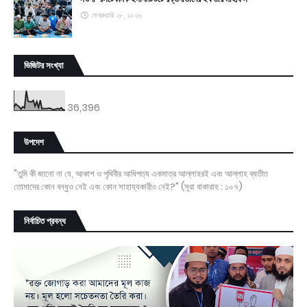
ফেব্রুয়ারি ২৮, ২০২৬
ভিজিটর সংখ্যা
36,396
উপদেশ
"তুমি কী জানো না যে, আকাশ ও পৃথিবীর আধিপত্য একমাত্র আল্লাহরই এবং আল্লাহ ব্যতীত
তোমাদের কোন বন্ধুও নেই এবং কোন সাহায্যকারীও নেই?" (সূরা বাকারাহ : ১০৭)
নির্বাচিত প্রবন্ধ