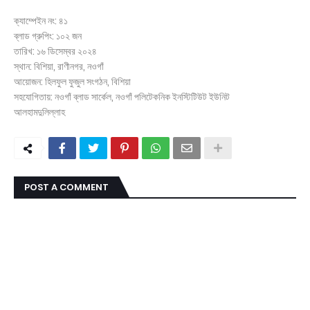
ক্যাম্পেইন নং: ৪১
ব্লাড গ্রুপিং: ১০২ জন
তারিখ: ১৬ ডিসেম্বর ২০২৪
স্থান: বিশিয়া, রাণীনগর, নওগাঁ
আয়োজন: হিলফুল ফুজুল সংগঠন, বিশিয়া
সহযোগিতায়: নওগাঁ ব্লাড সার্কেল, নওগাঁ পলিটেকনিক ইনস্টিটিউট ইউনিট
আলহামদুলিল্লাহ
POST A COMMENT