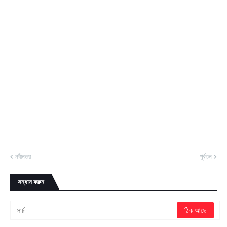
নবীনতর
পূর্বতন
সন্ধান করুন