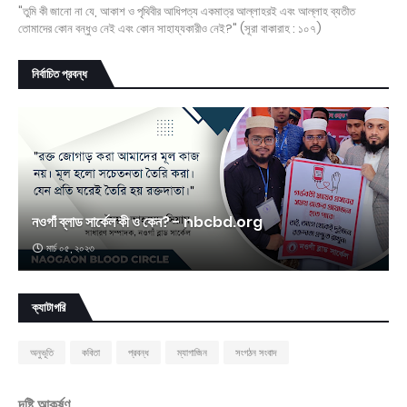
"তুমি কী জানো না যে, আকাশ ও পৃথিবীর আধিপত্য একমাত্র আল্লাহরই এবং আল্লাহ ব্যতীত
তোমাদের কোন বন্ধুও নেই এবং কোন সাহায্যকারীও নেই?" (সূরা বাকারাহ : ১০৭)
নির্বাচিত প্রবন্ধ
নওগাঁ ব্লাড সার্কেল কী ও কেন? - nbcbd.org
মার্চ ০৫, ২০২৩
ক্যাটাগরি
অনুভূতি
কবিতা
প্রবন্ধ
ম্যাগাজিন
সংগঠন সংবাদ
দৃষ্টি আকর্ষণ