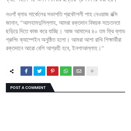
নওগাঁ ব্লাড সার্কেলের সভাপতি প্রকৌশলী শাহ নেওয়াজ রক্সি
জানান, "আলহামদুলিল্লাহ, আমরা রক্তদান বিষয়ক সচেতনতা
ছড়িয়ে দিতে কাজ করে যাচ্ছি। আজ আমাদের ৪০ তম ফ্রি ব্লাড
গ্রুপিং ক্যাম্পেইন অনুষ্ঠিত হলো। আমরা আশা রাখি শিক্ষার্থীরা
রক্তদানে আরো বেশি আগ্রহী হবে, ইনশাআল্লাহ।"
POST A COMMENT