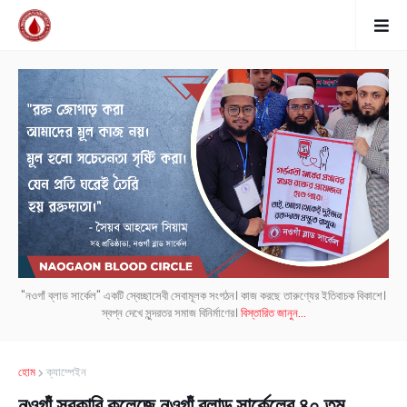
"নওগাঁ ব্লাড সার্কেল" একটি স্বেচ্ছাসেবী সেবামূলক সংগঠন। কাজ করছে তারুণ্যের ইতিবাচক বিকাশে।
স্বপ্ন দেখে সুন্দরতর সমাজ বিনির্মাণের।
বিস্তারিত জানুন...
হোম
ক্যাম্পেইন
নওগাঁ সরকারি কলেজে নওগাঁ ব্লাড সার্কেলের ৪০ তম