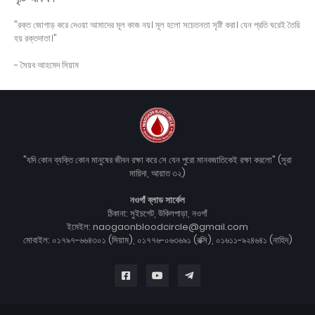
"রক্ত জোগাড় করে দেওয়া আমাদের মূল কাজ নয়। মূল হলো সচেতনতা সৃষ্টি করা। যেন প্রতি ঘরেই তৈরি
হয় রক্তদাতা।"
- সৈয়ব আহমেদ সিয়াম
"যদি কোন ব্যক্তি কোন মানুষের জীবন রক্ষা করে সে যেন পুরো মানবজাতিকেই রক্ষা করলো" (সূরা
মায়িদা, আয়াত ৩২)
নওগাঁ ব্লাড সার্কেল
ঠিকানা: সুইচগেট, উকিলপাড়া, নওগাঁ
ইমেইল: naogaonbloodcircle@gmail.com
মোবাইল: ০১৭৯৭-৬৬৪৩০১ (সিয়াম), ০১৭৭৬-০৬৩৬৯১ (রক্সি), ০১৬১১-৯২৪৬৪১ (নাহিদ)