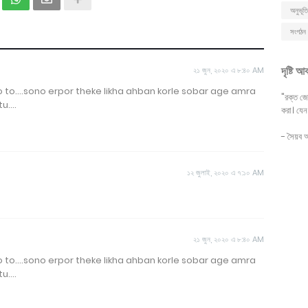
অনুভূতি
সংগঠন 
দৃষ্টি আ
২১ জুন, ২০২০ এ ৮:৪০ AM
o to....sono erpor theke likha ahban korle sobar age amra
"রক্ত জো
....
করা। যেন
- সৈয়ব 
১২ জুলাই, ২০২০ এ ৭:১০ AM
২১ জুন, ২০২০ এ ৮:৪০ AM
o to....sono erpor theke likha ahban korle sobar age amra
....