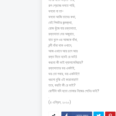
গল্প প্রেমের বলতে পারি,
বলবো না তা-
বলবো আজি তাদের কথা,
যেই শিশুটার জন্মব্যথা,
রোজ খুঁজে যায় রক্তদাতা,
রক্তদাতা দেয় অজুহাত,
হাত বুলে ওর আজকে বাঁধা,
বন্দী বাঁধা থাক ওখানে,
আজ এখানে আয় চলে আয়
রক্ত দিতে হবেই রে ভাই।
করবো কী ভাই থ্যালাসেমিয়ায়?
রক্তদাতার ভয় একটাই,
ভয় তো সবার, ভয় একটাই!!
ধরলো বুঝি এই করোনায়!!!
তবে, করতি কী রে ভাই?
রোগীটা যদি হতো তোমার নিজের পেটের ভাই?
.
(৪ এপ্রিল, ২০২০)
শেয়ার করুন