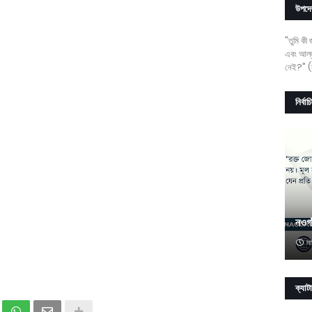
উপদে
"তুমি কী
এবং আল্ল
নেই?" (স
নির্বা
নওগ
মা
ক্যাট