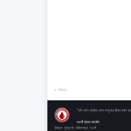
নবীনতর
"যদি কোন ব্যক্তি কোন মানুষের জীবন রক্ষা 
নওগাঁ ব্লাড সার্কেল
ঠিকানা: সুইচগেট, উকিলপাড়া, নওগাঁ