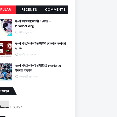
PULAR
RECENTS
COMMENTS
নওগাঁ ব্লাড সার্কেল কী ও কেন? -
nbcbd.org
মার্চ ০৫, ২০২৩
নওগাঁ পলিটেকনিক ইনস্টিটিউট রক্তদাতা সম্মাননা
২০২৬
জুলাই ০৫, ২০২৬
নওগাঁ পলিটেকনিক ইনস্টিটিউটে রক্তদাতাদের
ইফতার মাহফিল
ফেব্রুয়ারি ২৮, ২০২৬
র সংখ্যা
36,424