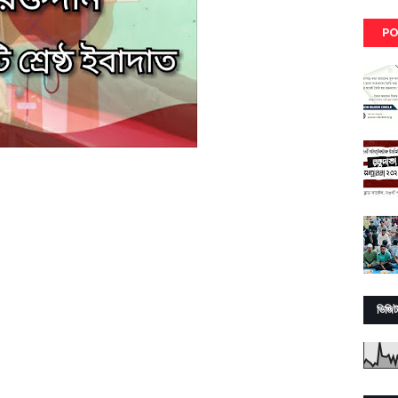
PO
ভিজিট