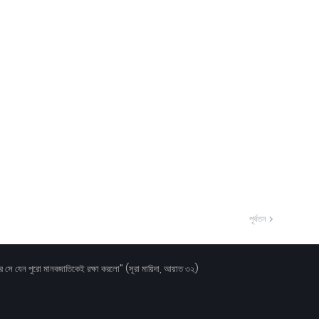
পূর্বতন
করে সে যেন পুরো মানবজাতিকেই রক্ষা করলো" (সূরা মায়িদা, আয়াত ৩২)