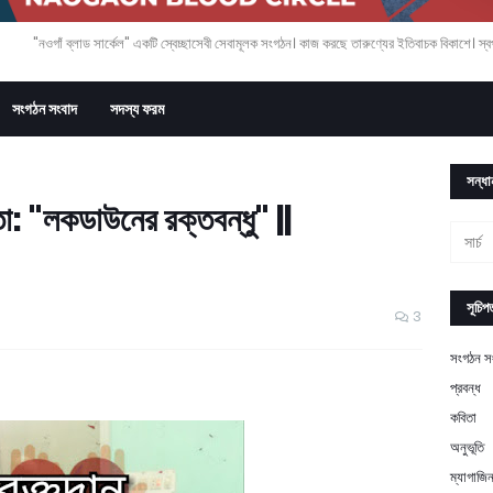
"নওগাঁ ব্লাড সার্কেল" একটি স্বেচ্ছাসেবী সেবামূলক সংগঠন। কাজ করছে তারুণ্যের ইতিবাচক বিকাশে। স্বপ্
সংগঠন সংবাদ
সদস্য ফরম
সন্ধা
: "লকডাউনের রক্তবন্ধু" ||
সূচিপত
3
সংগঠন স
প্রবন্ধ
কবিতা
অনুভূতি
ম্যাগাজি