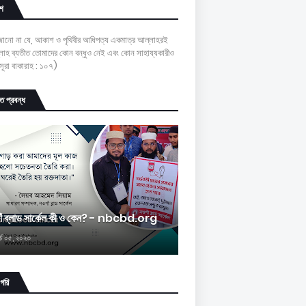
শ
 জানো না যে, আকাশ ও পৃথিবীর আধিপত্য একমাত্র আল্লাহরই
াহ ব্যতীত তোমাদের কোন বন্ধুও নেই এবং কোন সাহায্যকারীও
ূরা বাকারাহ : ১০৭)
চিত প্রবন্ধ
াঁ ব্লাড সার্কেল কী ও কেন? - nbcbd.org
র্চ ০৫, ২০২৩
াগরি