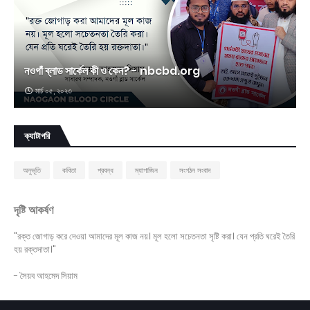
নওগাঁ ব্লাড সার্কেল কী ও কেন? - nbcbd.org
মার্চ ০৫, ২০২৩
ক্যাটাগরি
অনুভূতি
কবিতা
প্রবন্ধ
ম্যাগাজিন
সংগঠন সংবাদ
দৃষ্টি আকর্ষণ
"রক্ত জোগাড় করে দেওয়া আমাদের মূল কাজ নয়। মূল হলো সচেতনতা সৃষ্টি করা। যেন প্রতি ঘরেই তৈরি
হয় রক্তদাতা।"
- সৈয়ব আহমেদ সিয়াম