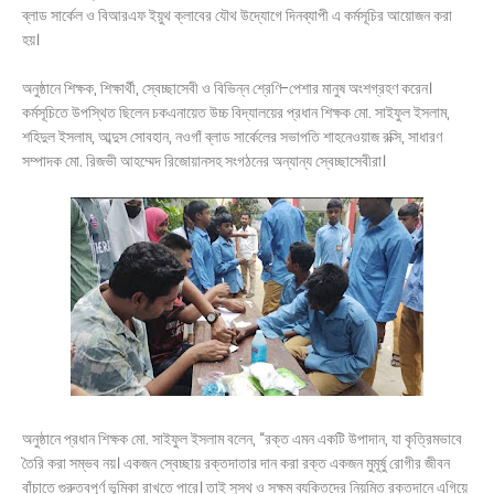
ব্লাড সার্কেল ও বিআরএফ ইয়ুথ ক্লাবের যৌথ উদ্যোগে দিনব্যাপী এ কর্মসূচির আয়োজন করা
হয়।
অনুষ্ঠানে শিক্ষক, শিক্ষার্থী, স্বেচ্ছাসেবী ও বিভিন্ন শ্রেণি-পেশার মানুষ অংশগ্রহণ করেন।
কর্মসূচিতে উপস্থিত ছিলেন চকএনায়েত উচ্চ বিদ্যালয়ের প্রধান শিক্ষক মো. সাইফুল ইসলাম,
শহিদুল ইসলাম, আব্দুস সোবহান, নওগাঁ ব্লাড সার্কেলের সভাপতি শাহনেওয়াজ রক্সি, সাধারণ
সম্পাদক মো. রিজভী আহম্মেদ রিজোয়ানসহ সংগঠনের অন্যান্য স্বেচ্ছাসেবীরা।
অনুষ্ঠানে প্রধান শিক্ষক মো. সাইফুল ইসলাম বলেন, “রক্ত এমন একটি উপাদান, যা কৃত্রিমভাবে
তৈরি করা সম্ভব নয়। একজন স্বেচ্ছায় রক্তদাতার দান করা রক্ত একজন মুমূর্ষু রোগীর জীবন
বাঁচাতে গুরুত্বপূর্ণ ভূমিকা রাখতে পারে। তাই সুস্থ ও সক্ষম ব্যক্তিদের নিয়মিত রক্তদানে এগিয়ে