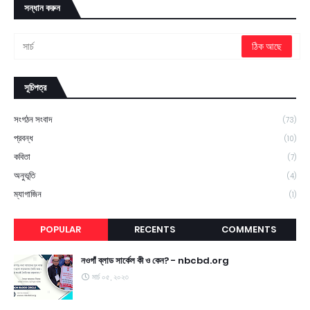
সন্ধান করুন
সূচিপত্র
সংগঠন সংবাদ
(73)
প্রবন্ধ
(10)
কবিতা
(7)
অনুভূতি
(4)
ম্যাগাজিন
(1)
POPULAR
RECENTS
COMMENTS
নওগাঁ ব্লাড সার্কেল কী ও কেন? - nbcbd.org
মার্চ ০৫, ২০২৩