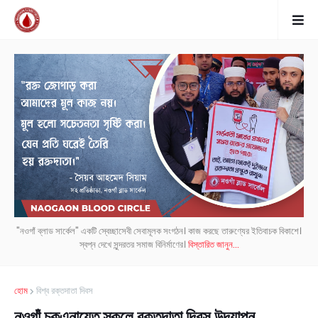
"নওগাঁ ব্লাড সার্কেল" একটি স্বেচ্ছাসেবী সেবামূলক সংগঠন। কাজ করছে তারুণ্যের ইতিবাচক বিকাশে।
স্বপ্ন দেখে সুন্দরতর সমাজ বিনির্মাণের।
বিস্তারিত জানুন...
হোম
বিশ্ব রক্তদাতা দিবস
নওগাঁ চকএনায়েত স্কুলে রক্তদাতা দিবস উদযাপন