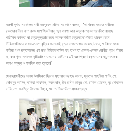
নওগাঁ ব্লাড সার্কেলের নারী সমন্বয়ক সাদিয়া আফরিন বলেন, , “আমাদের সমাজে নারীদের
রক্তদান নিয়ে নানা রকম সামাজিক ট্যাবু, ভুল ধারণা আর অমূলক শঙ্কা প্রচলিত রয়েছে।
শারীরিক দুর্বলতা বা রক্তশূন্যতার ভয়ে অনেক নারীই রক্তদানে পিছিয়ে থাকেন। তবে
চিকিৎসাবিজ্ঞান ও সচেতনতা বৃদ্ধির ফলে এই বৃত্ত ভাঙতে শুরু করেছে। বোন, মা কিংবা ঘরের
নারীরা যখন রক্তদানের এই মহৎ মিছিলে শামিল হন, তখন তা কেবল একজন রোগীর প্রাণ বাঁচায়
না, বরং পুরো সমাজের দৃষ্টিভঙ্গি বদলে দেয়। নারীদের এই অংশগ্রহণ রক্তদানের আন্দোলনকে
আরও সমৃদ্ধ ও মানবিক করে তুলছে।”
স্বেচ্ছাসেবীদের মধ্যে উপস্থিত ছিলেন মুহাম্মাদ ফরহাদ আলম, সুলতান শাহরিয়া শাফি, মো.
সোহানুর আমিন, সাদিয়া আফরিন, নির্জন দাস, মীর রাগীব মাসুম, মো. রাকিব হোসেন, নূর মোহাম্মদ
রাফি, মো. মোমিনুল ইসলাম সিহাব, মো. তাসিক-উল-হাসান প্রমুখ।