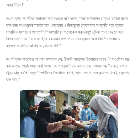
আসা উচিত।”
নওগাঁ ব্লাড সার্কেলের সভাপতি শাহনেওয়াজ রক্সি বলেন, “সমাজে নিরাপদ রক্তের চাহিদা পূরণে
তরুণদের অংশগ্রহণ বাড়াতে হবে। স্বেচ্ছায় ও বিনামূল্যে রক্তদানের সংস্কৃতি গড়ে তুলতে
সামাজিক সংগঠনের পাশাপাশি শিক্ষাপ্রতিষ্ঠানগুলোকেও গুরুত্বপূর্ণ ভূমিকা পালন করতে হবে।
বিশ্ব রক্তদাতা দিবসে সবাইকে রক্তদান সম্পর্কে সচেতন হওয়ার এবং নিয়মিত স্বেচ্ছায়
রক্তদানে এগিয়ে আসার আহ্বান জানাই।”
নওগাঁ ব্লাড সার্কেলের সাধারণ সম্পাদক মো. রিজভী আহম্মেদ রিজোয়ান বলেন, “এখন যৌবন যার,
রক্তদানের শ্রেষ্ঠ সময় তার। আমরা ১৮ তম জন্মদিনকে রক্তদানের মাধ্যমে স্মরণীয় করে রাখার
ট্রেন্ড চালু করছি। স্কুল শিক্ষার্থীদের উৎসাহিত করছি, তারা যেন ১৮ তম জন্মদিন থেকেই রক্তদান
শুরু করে।”