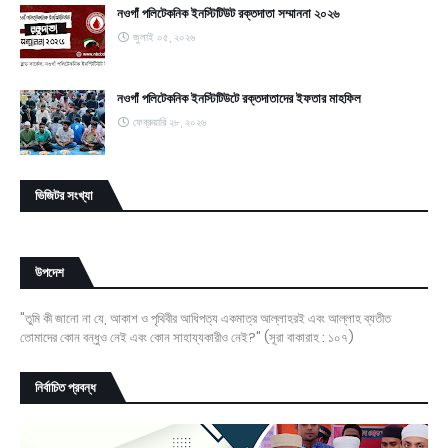
নওগাঁ পলিটেকনিক ইনস্টিটিউট রক্তদাতা সম্মাননা ২০২৬
জুলাই ০৫, ২০২৬
নওগাঁ পলিটেকনিক ইনস্টিটিউটে রক্তদাতাদের ইফতার মাহফিল
ফেব্রুয়ারি ২৮, ২০২৬
ভিজিটর সংখ্যা
উপদেশ
"তুমি কী জানো না যে, আকাশ ও পৃথিবীর আধিপত্য একমাত্র আল্লাহরই এবং আল্লাহ ব্যতীত
তোমাদের কোন বন্ধুও নেই এবং কোন সাহায্যকারীও নেই?" (সূরা বাকারাহ : ১০৭)
নির্বাচিত প্রবন্ধ