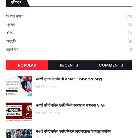
সূচিপত্র
সংগঠন সংবাদ
(73)
প্রবন্ধ
(10)
কবিতা
(7)
অনুভূতি
(4)
ম্যাগাজিন
(1)
POPULAR
RECENTS
COMMENTS
নওগাঁ ব্লাড সার্কেল কী ও কেন? - nbcbd.org
মার্চ ০৫, ২০২৩
নওগাঁ পলিটেকনিক ইনস্টিটিউট রক্তদাতা সম্মাননা ২০২৬
জুলাই ০৫, ২০২৬
নওগাঁ পলিটেকনিক ইনস্টিটিউটে রক্তদাতাদের ইফতার মাহফিল