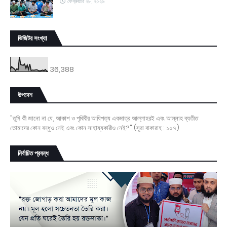
ফেব্রুয়ারি ২৮, ২০২৬
ভিজিটর সংখ্যা
36,388
উপদেশ
"তুমি কী জানো না যে, আকাশ ও পৃথিবীর আধিপত্য একমাত্র আল্লাহরই এবং আল্লাহ ব্যতীত
তোমাদের কোন বন্ধুও নেই এবং কোন সাহায্যকারীও নেই?" (সূরা বাকারাহ : ১০৭)
নির্বাচিত প্রবন্ধ