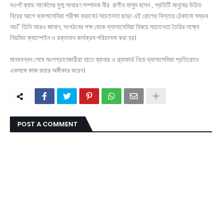
নওগাঁ ব্লাড সার্কেলের যুগ্ম সাধারণ সম্পাদক মীর রাগীব মাসুম বলেন , প্রতিটি মানুষের উচিত
বিয়ের আগে থ্যালাসেমিয়া পরীক্ষা করানো। সচেতনতা ছাড়া এই রোগের বিস্তার ঠেকানো সম্ভব
নয়।” তিনি আরও জানান, সংগঠনের পক্ষ থেকে থ্যালাসেমিয়া বিষয়ে সচেতনতা তৈরির লক্ষ্যে
নিয়মিত ক্যাম্পেইন ও রক্তদান কার্যক্রম পরিচালনা করা হয়।
মানববন্ধন শেষে অংশগ্রহণকারীরা হাতে ব্যানার ও প্ল্যাকার্ড নিয়ে থ্যালাসেমিয়া প্রতিরোধে
একসঙ্গে কাজ করার অঙ্গীকার করেন।
POST A COMMENT