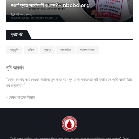
নওগাঁ ব্লাড সার্কেল কী ও কেন? - nbcbd.org
মার্চ ০৫, ২০২৩
ক্যাটাগরি
অনুভূতি
কবিতা
প্রবন্ধ
ম্যাগাজিন
সংগঠন সংবাদ
দৃষ্টি আকর্ষণ
"রক্ত জোগাড় করে দেওয়া আমাদের মূল কাজ নয়। মূল হলো সচেতনতা সৃষ্টি করা। যেন প্রতি ঘরেই তৈরি
হয় রক্তদাতা।"
- সৈয়ব আহমেদ সিয়াম