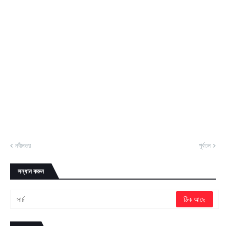
নবীনতর
পূর্বতন
সন্ধান করুন