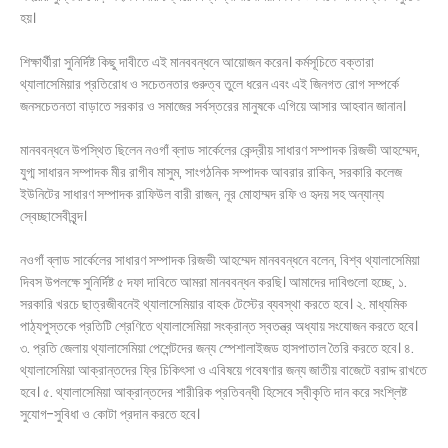
হয়।
শিক্ষার্থীরা সুনির্দিষ্ট কিছু দাবীতে এই মানববন্ধনে আয়োজন করেন। কর্মসূচিতে বক্তারা
থ্যালাসেমিয়ার প্রতিরোধ ও সচেতনতার গুরুত্ব তুলে ধরেন এবং এই জিনগত রোগ সম্পর্কে
জনসচেতনতা বাড়াতে সরকার ও সমাজের সর্বস্তরের মানুষকে এগিয়ে আসার আহবান জানান।
মানববন্ধনে উপস্থিত ছিলেন নওগাঁ ব্লাড সার্কেলের কেন্দ্রীয় সাধারণ সম্পাদক রিজভী আহম্মেদ,
যুগ্ম সাধারন সম্পাদক মীর রাগীব মাসুম, সাংগঠনিক সম্পাদক আবরার রাকিন, সরকারি কলেজ
ইউনিটের সাধারণ সম্পাদক রাফিউল বারী রাজন, নূর মোহাম্মদ রফি ও হৃদয় সহ অন্যান্য
স্বেচ্ছাসেবীবৃন্দ।
নওগাঁ ব্লাড সার্কেলের সাধারণ সম্পাদক রিজভী আহম্মেদ মানববন্ধনে বলেন, বিশ্ব থ্যালাসেমিয়া
দিবস উপলক্ষে সুনির্দিষ্ট ৫ দফা দাবিতে আমরা মানববন্ধন করছি। আমাদের দাবিগুলো হচ্ছে, ১.
সরকারি খরচে ছাত্রজীবনেই থ্যালাসেমিয়ার বাহক টেস্টের ব্যবস্থা করতে হবে। ২. মাধ্যমিক
পাঠ্যপুস্তকে প্রতিটি শ্রেণিতে থ্যালাসেমিয়া সংক্রান্ত স্বতন্ত্র অধ্যায় সংযোজন করতে হবে।
৩. প্রতি জেলায় থ্যালাসেমিয়া পেশেন্টদের জন্য স্পেশালাইজড হাসপাতাল তৈরি করতে হবে। ৪.
থ্যালাসেমিয়া আক্রান্তদের ফ্রি চিকিৎসা ও এবিষয়ে গবেষণার জন্য জাতীয় বাজেটে বরাদ্দ রাখতে
হবে। ৫. থ্যালাসেমিয়া আক্রান্তদের শারীরিক প্রতিবন্ধী হিসেবে স্বীকৃতি দান করে সংশ্লিষ্ট
সুযোগ-সুবিধা ও কোটা প্রদান করতে হবে।