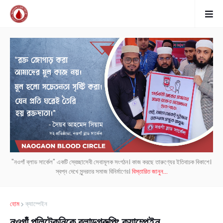
"নওগাঁ ব্লাড সার্কেল" একটি স্বেচ্ছাসেবী সেবামূলক সংগঠন। কাজ করছে তারুণ্যের ইতিবাচক বিকাশে।
স্বপ্ন দেখে সুন্দরতর সমাজ বিনির্মাণের।
বিস্তারিত জানুন...
হোম
ক্যাম্পেইন
নওগাঁ পলিটেকনিকে ব্লাডগ্রুপিং ক্যাম্পেইন