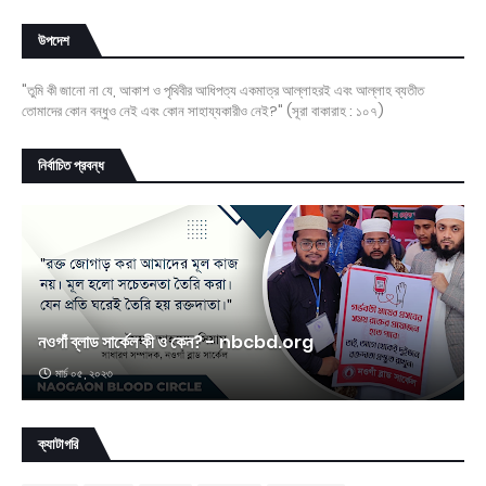
উপদেশ
"তুমি কী জানো না যে, আকাশ ও পৃথিবীর আধিপত্য একমাত্র আল্লাহরই এবং আল্লাহ ব্যতীত
তোমাদের কোন বন্ধুও নেই এবং কোন সাহায্যকারীও নেই?" (সূরা বাকারাহ : ১০৭)
নির্বাচিত প্রবন্ধ
নওগাঁ ব্লাড সার্কেল কী ও কেন? - nbcbd.org
মার্চ ০৫, ২০২৩
ক্যাটাগরি