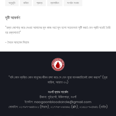
অনুভূতি
কবিতা
প্রবন্ধ
ম্যাগাজিন
সংগঠন সংবাদ
দৃষ্টি আকর্ষণ
"রক্ত জোগাড় করে দেওয়া আমাদের মূল কাজ নয়। মূল হলো সচেতনতা সৃষ্টি করা। যেন প্রতি ঘরেই তৈরি
হয় রক্তদাতা।"
- সৈয়ব আহমেদ সিয়াম
"যদি কোন ব্যক্তি কোন মানুষের জীবন রক্ষা করে সে যেন পুরো মানবজাতিকেই রক্ষা করলো" (সূরা
মায়িদা, আয়াত ৩২)
নওগাঁ ব্লাড সার্কেল
ঠিকানা: সুইচগেট, উকিলপাড়া, নওগাঁ
ইমেইল: naogaonbloodcircle@gmail.com
মোবাইল: ০১৭৯৭-৬৬৪৩০১ (সিয়াম), ০১৭৭৬-০৬৩৬৯১ (রক্সি), ০১৬১১-৯২৪৬৪১ (নাহিদ)