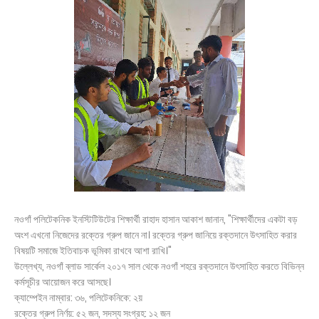
নওগাঁ পলিটেকনিক ইনস্টিটিউটের শিক্ষার্থী রাহাদ হাসান আকাশ জানান, "শিক্ষার্থীদের একটা বড়
অংশ এখনো নিজেদের রক্তের গ্রুপ জানে না। রক্তের গ্রুপ জানিয়ে রক্তদানে উৎসাহিত করার
বিষয়টি সমাজে ইতিবাচক ভূমিকা রাখবে আশা রাখি।"
উল্লেখ্য, নওগাঁ ব্লাড সার্কেল ২০১৭ সাল থেকে নওগাঁ শহরে রক্তদানে উৎসাহিত করতে বিভিন্ন
কর্মসূচীর আয়োজন করে আসছে।
ক্যাম্পেইন নাম্বার: ৩৬, পলিটেকনিকে: ২য়
রক্তের গ্রুপ নির্ণয়: ৫২ জন, সদস্য সংগ্রহ: ১২ জন