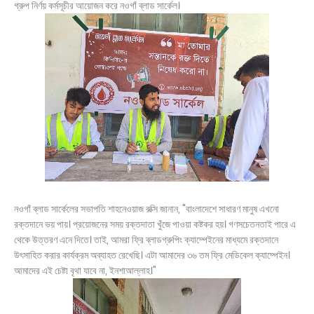
গ্রুপ নির্ণয় কর্মসূচীর আয়োজন করে নওগাঁ ব্লাড সার্কেল।
নওগাঁ ব্লাড সার্কেলের সভাপতি শাহনেওয়াজ রক্সি জানান, "বাংলাদেশে সাধারণ মানুষ এখনো
রক্তদানে ভয় পায়। প্রয়োজনের সময় রক্তদাতা খুঁজে পাওয়া কষ্টকর হয়। গণসচেতনতাই পারে এ
থেকে উত্তরণ এনে দিতে। তাই, আমরা ফ্রি ব্লাডগ্রুপিং ক্যাম্পেইনের মাধ্যমে রক্তদানে
উৎসাহিত করার কার্যক্রম অব্যাহত রেখেছি। এটা আমাদের ৩৬ তম ফ্রি মেডিকেল ক্যাম্পেইন।
আমাদের এই চেষ্টা বৃথা যাবে না, ইনশাআল্লাহ।"