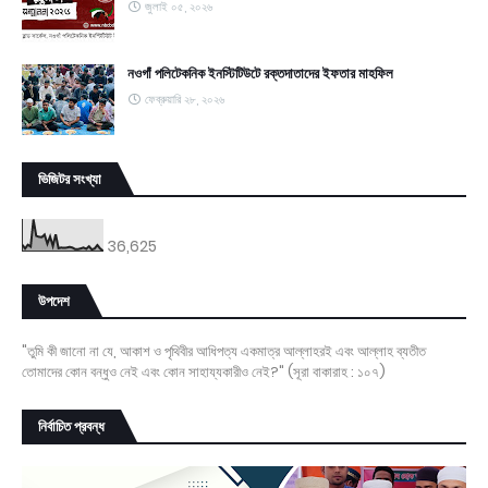
জুলাই ০৫, ২০২৬
নওগাঁ পলিটেকনিক ইনস্টিটিউটে রক্তদাতাদের ইফতার মাহফিল
ফেব্রুয়ারি ২৮, ২০২৬
ভিজিটর সংখ্যা
36,625
উপদেশ
"তুমি কী জানো না যে, আকাশ ও পৃথিবীর আধিপত্য একমাত্র আল্লাহরই এবং আল্লাহ ব্যতীত
তোমাদের কোন বন্ধুও নেই এবং কোন সাহায্যকারীও নেই?" (সূরা বাকারাহ : ১০৭)
নির্বাচিত প্রবন্ধ