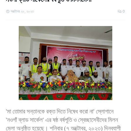
অক্টোবর ২০, ২০২৩
0
'মা তোমার সন্তানকে রক্ত দিতে নিষেধ করো না' স্লোগানে
'নওগাঁ ব্লাড সার্কেল' এর ষষ্ঠ বর্ষপূতি ও স্বেচ্ছাসেবীদের মিলন
মেলা অনুষ্ঠিত হয়েছে। শনিবার (৭ অক্টোবর, ২০২৩) দিনব্যাপী