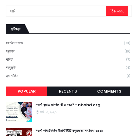
সূচিপত্র
সংগঠন সংবাদ
(73)
প্রবন্ধ
(10)
কবিতা
(7)
অনুভূতি
(4)
ম্যাগাজিন
(1)
POPULAR
RECENTS
COMMENTS
নওগাঁ ব্লাড সার্কেল কী ও কেন? - nbcbd.org
মার্চ ০৫, ২০২৩
নওগাঁ পলিটেকনিক ইনস্টিটিউট রক্তদাতা সম্মাননা ২০২৬