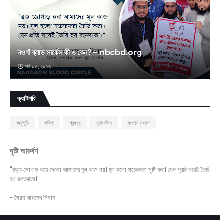
নওগাঁ ব্লাড সার্কেল কী ও কেন? - nbcbd.org
মার্চ ০৫, ২০২৩
ক্যাটাগরি
অনুভূতি
কবিতা
প্রবন্ধ
ম্যাগাজিন
সংগঠন সংবাদ
দৃষ্টি আকর্ষণ
"রক্ত জোগাড় করে দেওয়া আমাদের মূল কাজ নয়। মূল হলো সচেতনতা সৃষ্টি করা। যেন প্রতি ঘরেই তৈরি
হয় রক্তদাতা।"
- সৈয়ব আহমেদ সিয়াম