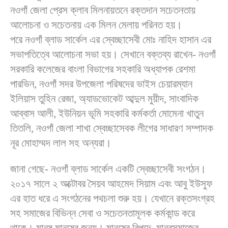
নওগাঁ জেলা প্রেস ক্লাব মিলনায়তনে রক্তদান সচেতনতায়
আলোচনা ও সচেতনায় এক মিলন মেলায় পরিনত হয়।
পরে নওগাঁ ব্লাড সার্কেল এর স্বেচ্ছাসেবী মোঃ নাহিদ হাসান এর
সভাপতিত্বে আলোচনা সভা হয়। সেখানে বক্তব্য রাখেন- নওগাঁ
সরকারি কলেজের বাংলা বিভাগের সহকারি অধ্যাপক রেশমা
পারভিন, নওগাঁ সদর উপজেলা পরিষদের ভাইস চেয়ারম্যান
ইলিয়াস তুহিন রেজা, অ্যাডভোকেট আব্দুল মুয়ীদ, সাংবাদিক
আব্বাস আলী, ইউনিয়ন ভূমি সহকারি কর্মকর্তা মোমেনা খাতুন
তিতলি, নওগাঁ জেলা শাখা স্বেচ্ছাসেবক লীগের সাধারণ সম্পাদক
নূর মোহাম্মদ লাল সহ অন্যরা।
জানা গেছে- নওগাঁ ব্লাড সার্কেল একটি স্বেচ্ছাসেবী সংগঠন।
২০১৭ সালে ২ অক্টোবর সৈয়ব আহমেদ সিয়াম এবং আবু ইউসুফ
এর হাত ধরে এ সংগঠনের পথচলা শুরু হয়। যেখানে রক্তসংগ্রহ
সহ সমাজের বিভিন্ন সেবা ও সচেতনতামূলক কর্মকান্ড করে
থাকে। মানুষ মানুষের জন্য। মানুষের বিপদে, মানবসমাজের