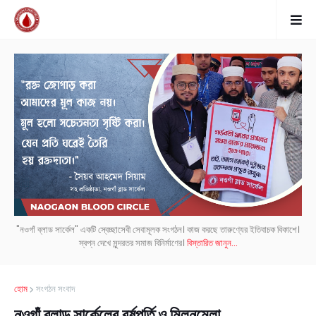
"নওগাঁ ব্লাড সার্কেল" একটি স্বেচ্ছাসেবী সেবামূলক সংগঠন। কাজ করছে তারুণ্যের ইতিবাচক বিকাশে।
স্বপ্ন দেখে সুন্দরতর সমাজ বিনির্মাণের।
বিস্তারিত জানুন...
হোম
সংগঠন সংবাদ
নওগাঁ ব্লাড সার্কেলের বর্ষপূর্তি ও মিলনমেলা