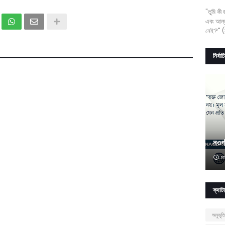
"তুমি কী
এবং আল্ল
নেই?" (স
নির্বা
নওগ
মা
ক্যাট
অনুভূতি