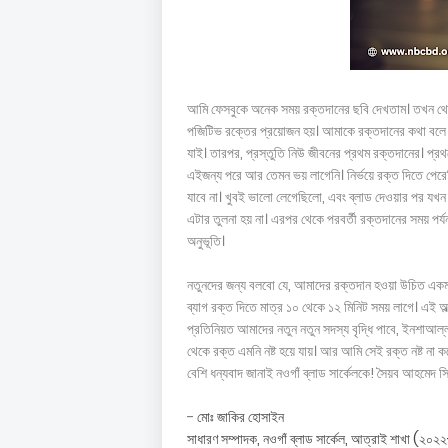
আমি ফেসবুকে অনেক সময় রক্তদানের ছবি দেখতাম। তখন থেকেই
পজিটিভ রক্তের প্রয়োজন হয়। আমাকে রক্তদানের কথা বলে। 
যাই। তারপর, প্রস্তুতি নিউ জীবনের প্রথম রক্তদানের। প্র
এইজন্য পরে আর তেমন ভয় লাগেনি। নির্ভয়ে রক্ত দিতে পেরে
যাবে না। খুবই ভালো লেগেছিলো, এবং ব্লাড দেওয়ার পর যখন
এটার তুলনা হয় না। এরপর থেকে পরবর্তী রক্তদানের সময় প
অনুভূতি।
নতুনদের জন্য বলবো যে, আমাদের রক্তদান হওয়া উচিত একম
ব্যাগ রক্ত দিতে মাত্র ১০ থেকে ১২ মিনিট সময় লাগে। এই অ
প্রতিনিয়ত আমাদের নতুন নতুন সদস্য বৃদ্ধি পাবে, ইনশাআল্
থেকে রক্ত এমনি নষ্ট হয়ে যায়। আর আমি সেই রক্ত নষ্ট ন
বেশি ধন্যবাদ জানাই নওগাঁ ব্লাড সার্কেলকে! সৈয়ব আহমেদ 
-
মোঃ জাকির হোসাইন
সাধারণ সম্পাদক, নওগাঁ ব্লাড সার্কেল, আত্রাই শাখা (২০