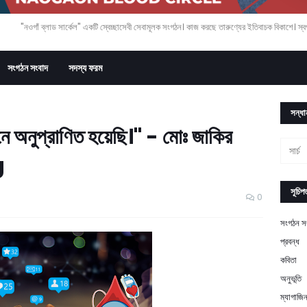
"নওগাঁ ব্লাড সার্কেল" একটি স্বেচ্ছাসেবী সেবামূলক সংগঠন। কাজ করছে তারুণ্যের ইতিবাচক বিকাশে। স্বপ্
সংগঠন সংবাদ
সদস্য ফরম
সন্ধা
নে অনুপ্রাণিত হয়েছি।" - মোঃ জাকির
g
সূচিপত
0
সংগঠন স
প্রবন্ধ
কবিতা
অনুভূতি
ম্যাগাজি