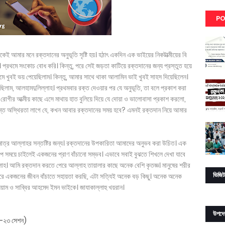
PO
 আমার মনে রক্তদানের অনুভূতি সৃষ্টি হয়। হঠাৎ একদিন এক ভাইয়ের নিকটাত্মীয়ের বি
প্রথমে সংকোচ বোধ করি। কিন্তু, পরে সেই জড়তা কাটিয়ে রক্তদানের জন্য প্রস্তুত হয়ে
থমে খুবই ভয় পেয়েছিলাম। কিন্তু, আমার সাথে থাকা আলামিন ভাই খুবই সাহস দিয়েছিলেন।
ছিলাম, আলহামদুলিল্লাহ। প্রথমবার রক্ত দেওয়ার পর যে অনুভূতি, তা বলে প্রকাশ করা
 রোগীর আত্মীয় কাছে এসে মাথায় হাত বুলিয়ে দিয়ে যে দোয়া ও ভালোবাসা প্রকাশ করলো,
র্যন্ত অস্থিরতা লাগে যে, কখন আবার রক্তদানের সময় হবে? এমনই রক্তদান নিয়ে আমার
াত্র আল্লাহর সন্তষ্টির জন্য। রক্তদানের উপকারিতা আমাদের অনুভব করা উচিত। এক
ল্প সময়ে চাইলেই একজনের প্রাণ বাঁচানো সম্ভব। এভাবে সবাই বুঝতে শিখলে দেখা যাবে
লাহ। আমি রক্তদান করতে পেরে আল্লাহ তায়ালার কাছে অনেক বেশি কৃতজ্ঞ। মানুষের শরীর
ভিজিট
া করে একজনের জীবন বাঁচাতে সহায়তা করছি, এটা সত্যিই অনেক বড় কিছু। অনেক অনেক
সিয়াম ও সাব্বির আহমেদ ইমন ভাইকে। জাযাকাল্লাহু খয়রান।
উপদে
২২-২৩ সেশন)