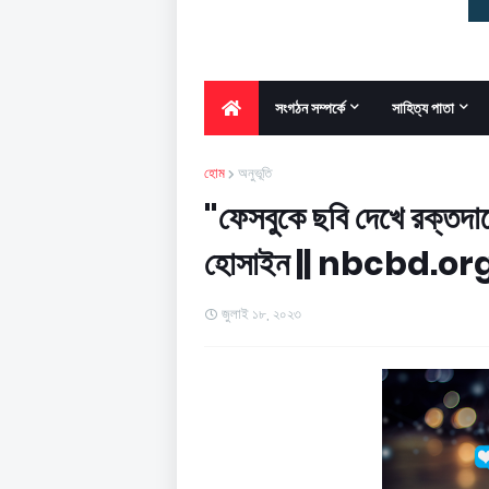
সংগঠন সম্পর্কে
সাহিত্য পাতা
হোম
অনুভূতি
"ফেসবুকে ছবি দেখে রক্তদা
হোসাইন || nbcbd.or
জুলাই ১৮, ২০২৩