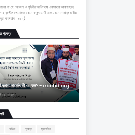
 জানো না যে, আকাশ ও পৃথিবীর আধিপত্য একমাত্র আল্লাহরই
াহ ব্যতীত তোমাদের কোন বন্ধুও নেই এবং কোন সাহায্যকারীও
ূরা বাকারাহ : ১০৭)
চিত প্রবন্ধ
াঁ ব্লাড সার্কেল কী ও কেন? - nbcbd.org
র্চ ০৫, ২০২৩
াগরি
কবিতা
প্রবন্ধ
ম্যাগাজিন