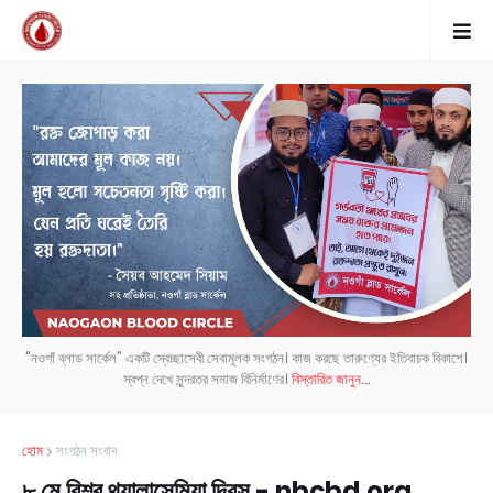
"নওগাঁ ব্লাড সার্কেল" একটি স্বেচ্ছাসেবী সেবামূলক সংগঠন। কাজ করছে তারুণ্যের ইতিবাচক বিকাশে।
স্বপ্ন দেখে সুন্দরতর সমাজ বিনির্মাণের।
বিস্তারিত জানুন...
হোম
সংগঠন সংবাদ
৮ মে বিশ্ব থ্যালাসেমিয়া দিবস - nbcbd.org