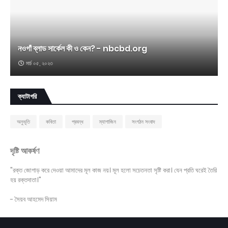
নওগাঁ ব্লাড সার্কেল কী ও কেন? - nbcbd.org
মার্চ ০৫, ২০২৩
ক্যাটাগরি
অনুভূতি
কবিতা
প্রবন্ধ
ম্যাগাজিন
সংগঠন সংবাদ
দৃষ্টি আকর্ষণ
"রক্ত জোগাড় করে দেওয়া আমাদের মূল কাজ নয়। মূল হলো সচেতনতা সৃষ্টি করা। যেন প্রতি ঘরেই তৈরি
হয় রক্তদাতা।"
- সৈয়ব আহমেদ সিয়াম