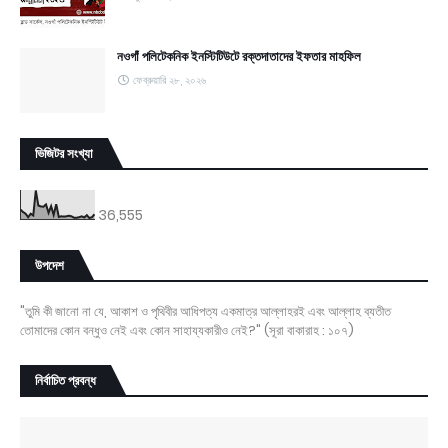
নওগাঁ পলিটেকনিক ইনস্টিটিউটে রক্তদাতাদের ইফতার মাহফিল
ফেব্রুয়ারি ২৮, ২০২৬
ভিজিটর সংখ্যা
36,555
উপদেশ
"তুমি কী জানো না যে, আকাশ ও পৃথিবীর আধিপত্য একমাত্র আল্লাহরই এবং আল্লাহ ব্যতীত
তোমাদের কোন বন্ধুও নেই এবং কোন সাহায্যকারীও নেই?" (সূরা বাকারাহ : ১০৭)
নির্বাচিত প্রবন্ধ