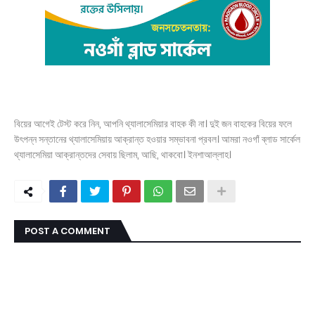
বিয়ের আগেই টেস্ট করে নিন, আপনি থ্যালাসেমিয়ার বাহক কী না। দুই জন বাহকের বিয়ের ফলে
উৎপন্ন সন্তানের থ্যালাসেমিয়ায় আক্রান্ত হওয়ার সম্ভাবনা প্রবল। আমরা নওগাঁ ব্লাড সার্কেল
থ্যালাসেমিয়া আক্রান্তদের সেবায় ছিলাম, আছি, থাকবো। ইনশাআল্লাহ।
POST A COMMENT