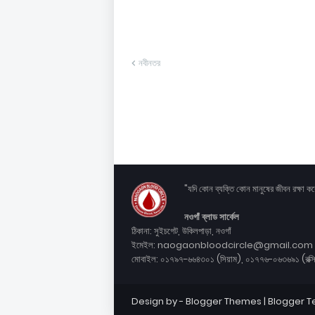
নবীনতর
"যদি কোন ব্যক্তি কোন মানুষের জীবন রক্ষা 
নওগাঁ ব্লাড সার্কেল
ঠিকানা: সুইচগেট, উকিলপাড়া, নওগাঁ
ইমেইল: naogaonbloodcircle@gmail.com
মোবাইল: ০১৭৯৭-৬৬৪৩০১ (সিয়াম), ০১৭৭৬-০৬৩৬৯১ (রক্সি
Design by -
Blogger Themes
|
Blogger 