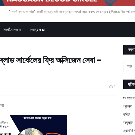
"নওগাঁ ব্লাড সার্কেল" একটি স্বেচ্ছাসেবী সেবামূলক সংগঠন। কাজ করছে তারুণ্যের ইতিবাচক বিকাশে। স্বপ্
সংগঠন সংবাদ
সদস্য ফরম
সন্ধা
্লাড সার্কেলের ফ্রি অক্সিজেন সেবা -
সূচিপত
1
সংগঠন স
েবা
প্রবন্ধ
কবিতা
অনুভূতি
ম্যাগাজি