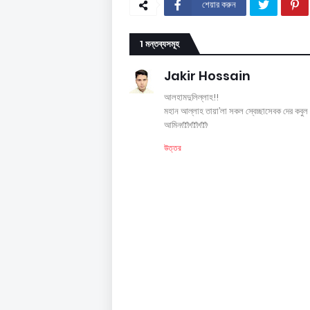
শেয়ার করুন
1 মন্তব্যসমূহ
Jakir Hossain
আলহামদুলিল্লাহ!!
মহান আল্লাহ তায়া’লা সকল স্বেচ্ছাসেবক দের কবুল
আমিন🤲🤲🤲
উত্তর