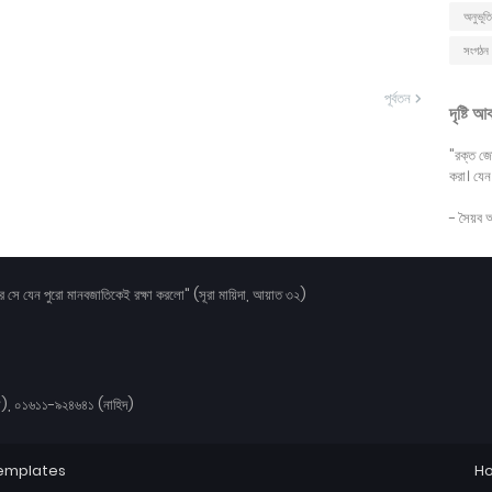
অনুভূতি
সংগঠন 
পূর্বতন
দৃষ্টি আ
"রক্ত জো
করা। যেন
- সৈয়ব 
করে সে যেন পুরো মানবজাতিকেই রক্ষা করলো" (সূরা মায়িদা, আয়াত ৩২)
), ০১৬১১-৯২৪৬৪১ (নাহিদ)
Templates
H