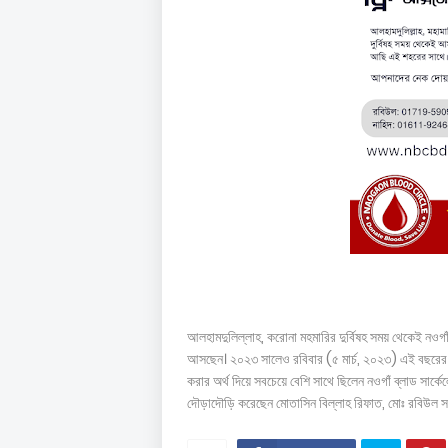
আলহামদুলিল্লাহ, করোনা মহমারির দুর্বিষহ সময় থেকেই নওগাঁ ব
আসছেন। ২০২৩ সালেও রবিবার (৫ মার্চ, ২০২৩) এই বছরের পঞ্
করার অর্থ দিয়ে সবচেয়ে বেশি সাথে ছিলেন নওগাঁ ব্লাড সার্ক
দৌড়াদৌড়ি করেছেন মোতাসিন বিল্লাহ রিফাত, মোঃ রবিউল সরদার