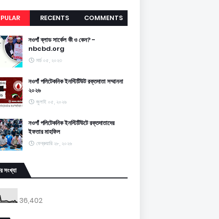
PULAR
RECENTS
COMMENTS
নওগাঁ ব্লাড সার্কেল কী ও কেন? -
nbcbd.org
মার্চ ০৫, ২০২৩
নওগাঁ পলিটেকনিক ইনস্টিটিউট রক্তদাতা সম্মাননা
২০২৬
জুলাই ০৫, ২০২৬
নওগাঁ পলিটেকনিক ইনস্টিটিউটে রক্তদাতাদের
ইফতার মাহফিল
ফেব্রুয়ারি ২৮, ২০২৬
র সংখ্যা
36,402