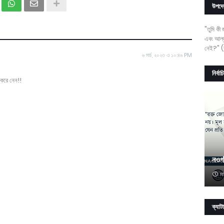
উপদে
"তুমি কী
এবং আল্ল
নেই?" (স
৬ মার্চ, ২০২৩ এ ১০:৪৬ PM
নির্বা
 করে নেন!!
নওগ
মা
ক্যাট