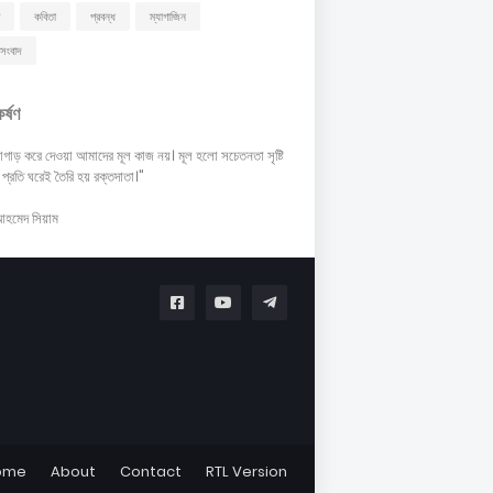
কবিতা
প্রবন্ধ
ম্যাগাজিন
সংবাদ
কর্ষণ
গাড় করে দেওয়া আমাদের মূল কাজ নয়। মূল হলো সচেতনতা সৃষ্টি
 প্রতি ঘরেই তৈরি হয় রক্তদাতা।"
আহমেদ সিয়াম
ome
About
Contact
RTL Version