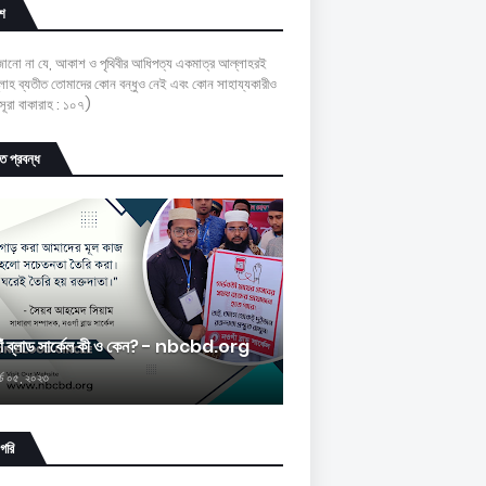
শ
 জানো না যে, আকাশ ও পৃথিবীর আধিপত্য একমাত্র আল্লাহরই
াহ ব্যতীত তোমাদের কোন বন্ধুও নেই এবং কোন সাহায্যকারীও
ূরা বাকারাহ : ১০৭)
চিত প্রবন্ধ
াঁ ব্লাড সার্কেল কী ও কেন? - nbcbd.org
র্চ ০৫, ২০২৩
াগরি