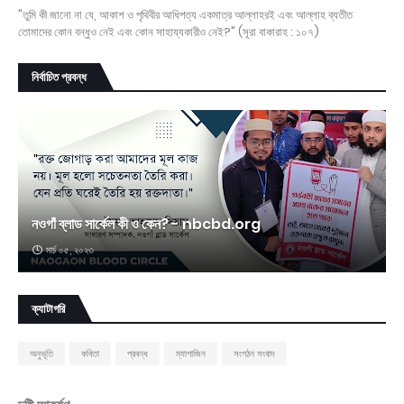
"তুমি কী জানো না যে, আকাশ ও পৃথিবীর আধিপত্য একমাত্র আল্লাহরই এবং আল্লাহ ব্যতীত
তোমাদের কোন বন্ধুও নেই এবং কোন সাহায্যকারীও নেই?" (সূরা বাকারাহ : ১০৭)
নির্বাচিত প্রবন্ধ
নওগাঁ ব্লাড সার্কেল কী ও কেন? - nbcbd.org
মার্চ ০৫, ২০২৩
ক্যাটাগরি
অনুভূতি
কবিতা
প্রবন্ধ
ম্যাগাজিন
সংগঠন সংবাদ