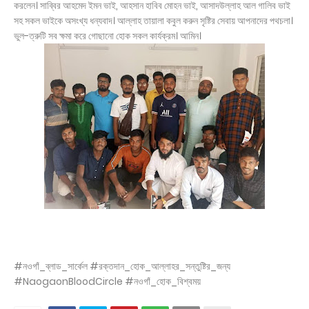
করলেন। সাব্বির আহমেদ ইমন ভাই, আহসান হাবিব মোহন ভাই, আসাদউল্লাহ আল গালিব ভাই
সহ সকল ভাইকে অসংখ্য ধন্যবাদ। আল্লাহ তায়ালা কবুল করুন সৃষ্টির সেবায় আপনাদের পথচলা।
ভুল-ত্রুটি সব ক্ষমা করে গোছানো হোক সকল কার্যক্রম। আমিন।
#নওগাঁ_ব্লাড_সার্কেল #রক্তদান_হোক_আল্লাহর_সন্তুষ্টির_জন্য
#NaogaonBloodCircle #নওগাঁ_হোক_বিশ্বময়