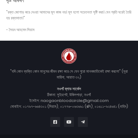
দৃষ্টি আকর্ষণ
"রক্ত জোগাড় করে দেওয়া আমাদের মূল কাজ নয়। মূল হলো সচেতনতা সৃষ্টি করা। যেন প্রতি ঘরেই তৈরি
হয় রক্তদাতা।"
- সৈয়ব আহমেদ সিয়াম
"যদি কোন ব্যক্তি কোন মানুষের জীবন রক্ষা করে সে যেন পুরো মানবজাতিকেই রক্ষা করলো" (সূরা
মায়িদা, আয়াত ৩২)
নওগাঁ ব্লাড সার্কেল
ঠিকানা: সুইচগেট, উকিলপাড়া, নওগাঁ
ইমেইল: naogaonbloodcircle@gmail.com
মোবাইল: ০১৭৯৭-৬৬৪৩০১ (সিয়াম), ০১৭৭৬-০৬৩৬৯১ (রক্সি), ০১৬১১-৯২৪৬৪১ (নাহিদ)